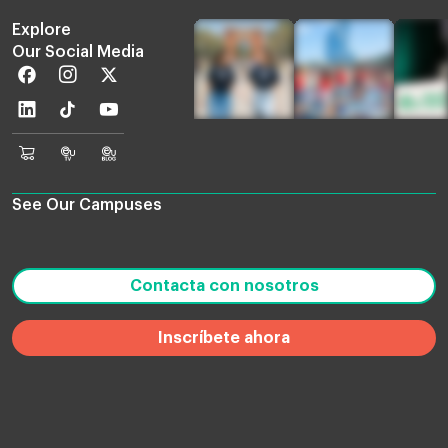
Explore
Our Social Media
Facebook
Instagram
Twitter
Linkedin
TikTok
Youtube
EU
Euruni
EU
Online
TV
Blog
Shop
See Our Campuses
Contacta con nosotros
Inscríbete ahora