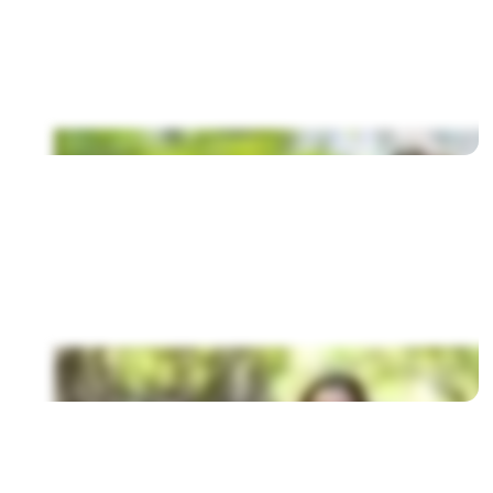
Bachelor's
BA (Hons) in Business Management
BA (Hons) in Business
Master's, MSc &
MBA programs
Master's & MSc
MBA
Foundation &
bridging