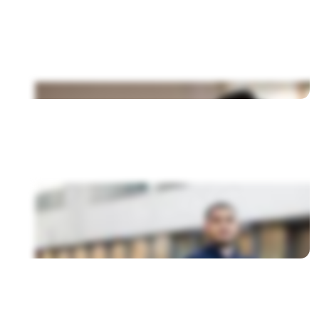
English Foundation Program
Business Bridging Program
Executive Bridging Program
Doctorate
programs
Doctor of Business Administration
Summer
programs